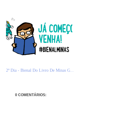
2º Dia - Bienal Do Livro De Minas G...
0 COMENTÁRIOS: